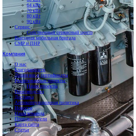
64 кВт
70 кВт
80 кВт
90 кВт
Сервис
Собственный сервисный центр
Выездная мобильная бригада
СМР и ПНР
Компания
О нас
Благодарности
Лицензии и сертификаты
Реализованные проекты
Наши проекты
Производство
Доставка
Антикоррупционная политика
Новости
Наша команда
Производители
Карта сайта
Статьи