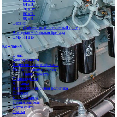
64 кВт
70 кВт
80 кВт
90 кВт
Сервис
Собственный сервисный центр
Выездная мобильная бригада
СМР и ПНР
Компания
О нас
Благодарности
Лицензии и сертификаты
Реализованные проекты
Наши проекты
Производство
Доставка
Антикоррупционная политика
Новости
Наша команда
Производители
Карта сайта
Статьи