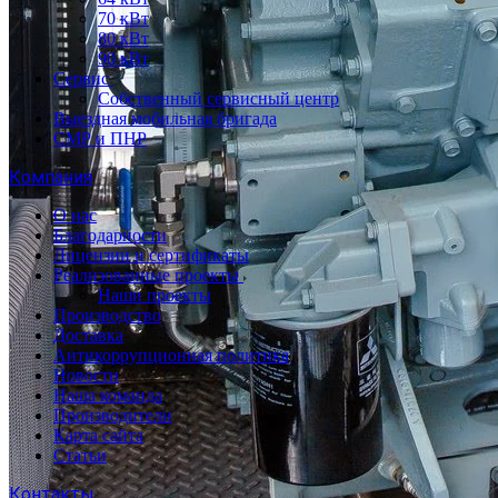
70 кВт
80 кВт
90 кВт
Сервис
Собственный сервисный центр
Выездная мобильная бригада
СМР и ПНР
Компания
О нас
Благодарности
Лицензии и сертификаты
Реализованные проекты
Наши проекты
Производство
Доставка
Антикоррупционная политика
Новости
Наша команда
Производители
Карта сайта
Статьи
Контакты