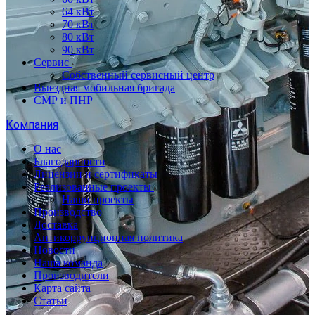
64 кВт
70 кВт
80 кВт
90 кВт
Сервис
Собственный сервисный центр
Выездная мобильная бригада
СМР и ПНР
Компания
О нас
Благодарности
Лицензии и сертификаты
Реализованные проекты
Наши проекты
Производство
Доставка
Антикоррупционная политика
Новости
Наша команда
Производители
Карта сайта
Статьи