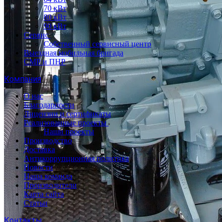
70 кВт
80 кВт
90 кВт
Сервис
Собственный сервисный центр
Выездная мобильная бригада
СМР и ПНР
Компания
О нас
Благодарности
Лицензии и сертификаты
Реализованные проекты
Наши проекты
Производство
Доставка
Антикоррупционная политика
Новости
Наша команда
Производители
Карта сайта
Статьи
Контакты