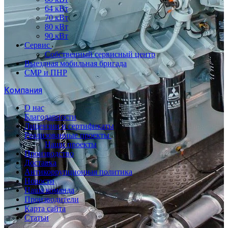
64 кВт
70 кВт
80 кВт
90 кВт
Сервис
Собственный сервисный центр
Выездная мобильная бригада
СМР и ПНР
Компания
О нас
Благодарности
Лицензии и сертификаты
Реализованные проекты
Наши проекты
Производство
Доставка
Антикоррупционная политика
Новости
Наша команда
Производители
Карта сайта
Статьи