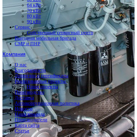
64 кВт
70 кВт
80 кВт
90 кВт
Сервис
Собственный сервисный центр
Выездная мобильная бригада
СМР и ПНР
Компания
О нас
Благодарности
Лицензии и сертификаты
Реализованные проекты
Наши проекты
Производство
Доставка
Антикоррупционная политика
Новости
Наша команда
Производители
Карта сайта
Статьи