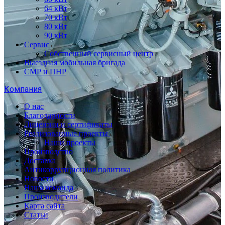
64 кВт
70 кВт
80 кВт
90 кВт
Сервис
Собственный сервисный центр
Выездная мобильная бригада
СМР и ПНР
Компания
О нас
Благодарности
Лицензии и сертификаты
Реализованные проекты
Наши проекты
Производство
Доставка
Антикоррупционная политика
Новости
Наша команда
Производители
Карта сайта
Статьи