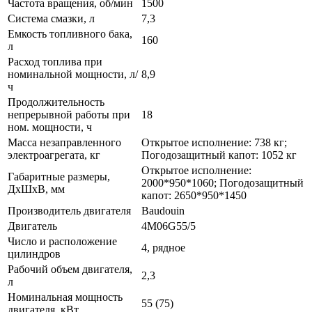
Частота вращения, об/мин
1500
Система смазки, л
7,3
Емкость топливного бака,
160
л
Расход топлива при
номинальной мощности, л/
8,9
ч
Продолжительность
непрерывной работы при
18
ном. мощности, ч
Масса незаправленного
Открытое исполнение: 738 кг;
электроагрегата, кг
Погодозащитный капот: 1052 кг
Открытое исполнение:
Габаритные размеры,
2000*950*1060; Погодозащитный
ДхШхВ, мм
капот: 2650*950*1450
Производитель двигателя
Baudouin
Двигатель
4M06G55/5
Число и расположение
4, рядное
цилиндров
Рабочий объем двигателя,
2,3
л
Номинальная мощность
55 (75)
двигателя, кВт