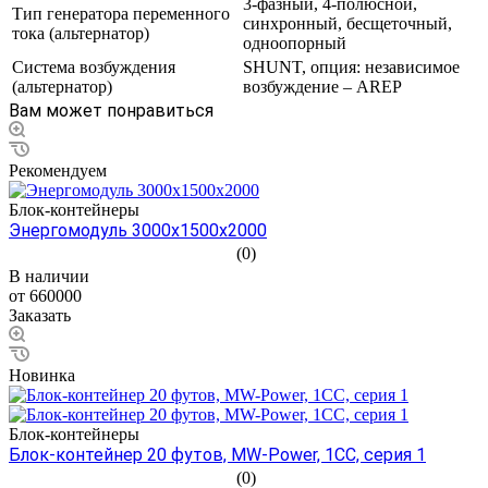
3-фазный, 4-полюсной,
Тип генератора переменного
синхронный, бесщеточный,
тока (альтернатор)
одноопорный
Система возбуждения
SHUNT, опция: независимое
(альтернатор)
возбуждение – AREP
Вам может понравиться
Рекомендуем
Блок-контейнеры
Энергомодуль 3000х1500х2000
(0)
В наличии
от 660000
Заказать
Новинка
Блок-контейнеры
Блок-контейнер 20 футов, MW-Power, 1СС, серия 1
(0)