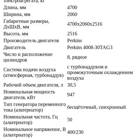
электроагрегата, кг
Длина, мм
4700
Ширина, мм
2060
Габаритные размеры,
4700х2060х2516
ДхШхВ, мм
Высота, мм
2516
Производитель двигателя
Perkins
Двигатель
Perkins 4008-30TAG3
Число и расположение
8, рядное
цилиндров
с турбонаддувом и
Система подачи воздуха
промежуточным охлаждением
(атмосферная, турбонаддув)
воздуха
Рабочий объем двигателя, л
30,5
Номинальная мощность
947
двигателя, кВт
Тип генератора переменного
бесщёточный, синхронный
тока (альтернатор)
Номинальная частота, Гц
50
(альтернатор)
Номинальное напряжение, В
400/230
(альтернатор)