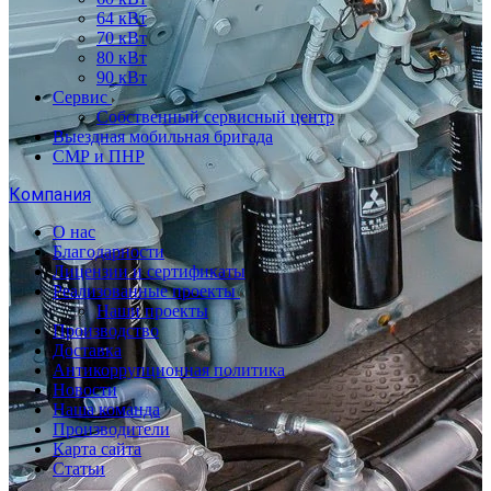
64 кВт
70 кВт
80 кВт
90 кВт
Сервис
Собственный сервисный центр
Выездная мобильная бригада
СМР и ПНР
Компания
О нас
Благодарности
Лицензии и сертификаты
Реализованные проекты
Наши проекты
Производство
Доставка
Антикоррупционная политика
Новости
Наша команда
Производители
Карта сайта
Статьи