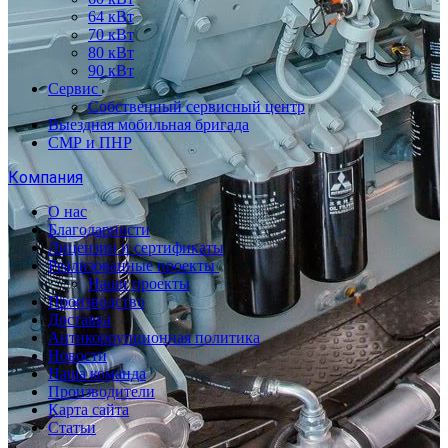
64 кВт
70 кВт
80 кВт
90 кВт
Сервис
Собственный сервисный центр
Выездная мобильная бригада
СМР и ПНР
Компания
О нас
Благодарности
Лицензии и сертификаты
Реализованные проекты
Наши проекты
Производство
Доставка
Антикоррупционная политика
Новости
Наша команда
Производители
Карта сайта
Статьи